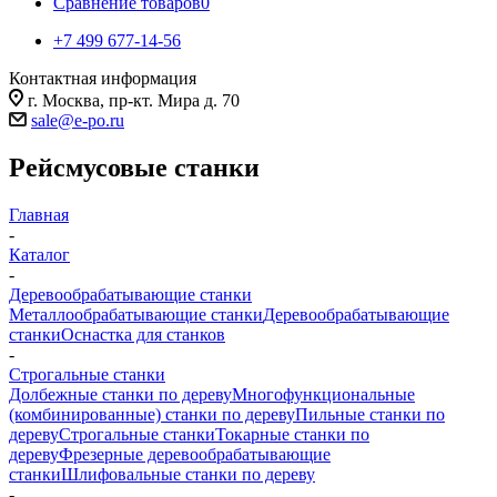
Сравнение товаров
0
+7 499 677-14-56
Контактная информация
г. Москва, пр-кт. Мира д. 70
sale@e-po.ru
Рейсмусовые станки
Главная
-
Каталог
-
Деревообрабатывающие станки
Металлообрабатывающие станки
Деревообрабатывающие
станки
Оснастка для станков
-
Строгальные станки
Долбежные станки по дереву
Многофункциональные
(комбинированные) станки по дереву
Пильные станки по
дереву
Строгальные станки
Токарные станки по
дереву
Фрезерные деревообрабатывающие
станки
Шлифовальные станки по дереву
-