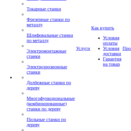
Токарные станки
Фрезерные станки по
металлу
Как купить
Шлифовальные станки
Условия
по металлу
оплаты
Услуги
Условия
Про
Электромонтажные
доставки
станки
Гарантия
на товар
Электроэрозионные
станки
Долбежные станки по
дереву
Многофункциональные
(комбинированные)
станки по дереву
Пильные станки по
дереву