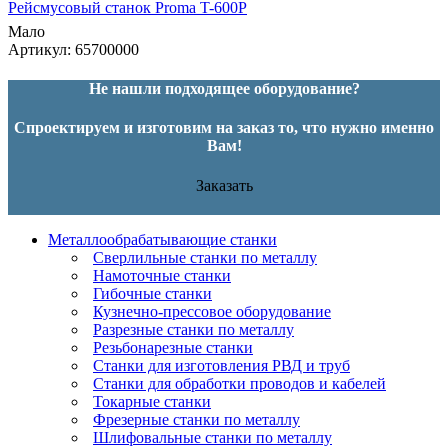
Рейсмусовый станок Proma T-600P
Мало
Артикул: 65700000
Не нашли подходящее оборудование?
Спроектируем и изготовим на заказ то, что нужно именно
Вам!
Заказать
Металлообрабатывающие станки
Сверлильные станки по металлу
Намоточные станки
Гибочные станки
Кузнечно-прессовое оборудование
Разрезные станки по металлу
Резьбонарезные станки
Станки для изготовления РВД и труб
Станки для обработки проводов и кабелей
Токарные станки
Фрезерные станки по металлу
Шлифовальные станки по металлу