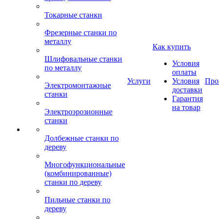
Токарные станки
Фрезерные станки по
металлу
Как купить
Шлифовальные станки
Условия
по металлу
оплаты
Услуги
Условия
Про
Электромонтажные
доставки
станки
Гарантия
на товар
Электроэрозионные
станки
Долбежные станки по
дереву
Многофункциональные
(комбинированные)
станки по дереву
Пильные станки по
дереву