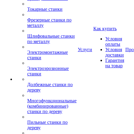
Токарные станки
Фрезерные станки по
металлу
Как купить
Шлифовальные станки
Условия
по металлу
оплаты
Услуги
Условия
Про
Электромонтажные
доставки
станки
Гарантия
на товар
Электроэрозионные
станки
Долбежные станки по
дереву
Многофункциональные
(комбинированные)
станки по дереву
Пильные станки по
дереву