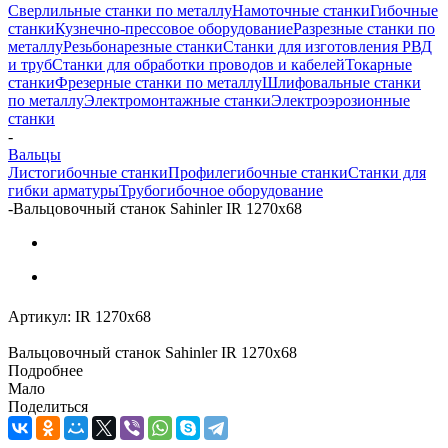
Сверлильные станки по металлу
Намоточные станки
Гибочные
станки
Кузнечно-прессовое оборудование
Разрезные станки по
металлу
Резьбонарезные станки
Станки для изготовления РВД
и труб
Станки для обработки проводов и кабелей
Токарные
станки
Фрезерные станки по металлу
Шлифовальные станки
по металлу
Электромонтажные станки
Электроэрозионные
станки
-
Вальцы
Листогибочные станки
Профилегибочные станки
Станки для
гибки арматуры
Трубогибочное оборудование
-
Вальцовочный станок Sahinler IR 1270х68
Артикул:
IR 1270х68
Вальцовочный станок Sahinler IR 1270х68
Подробнее
Мало
Поделиться