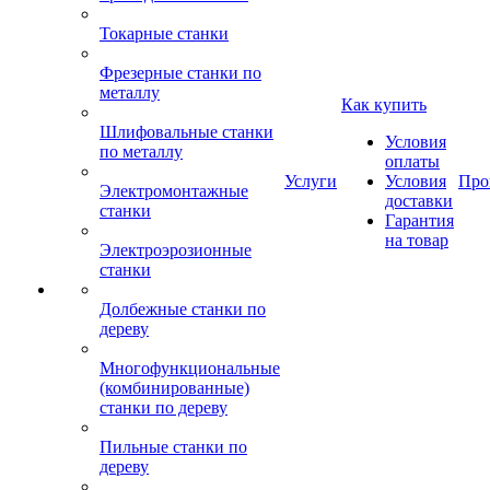
Токарные станки
Фрезерные станки по
металлу
Как купить
Шлифовальные станки
Условия
по металлу
оплаты
Услуги
Условия
Про
Электромонтажные
доставки
станки
Гарантия
на товар
Электроэрозионные
станки
Долбежные станки по
дереву
Многофункциональные
(комбинированные)
станки по дереву
Пильные станки по
дереву