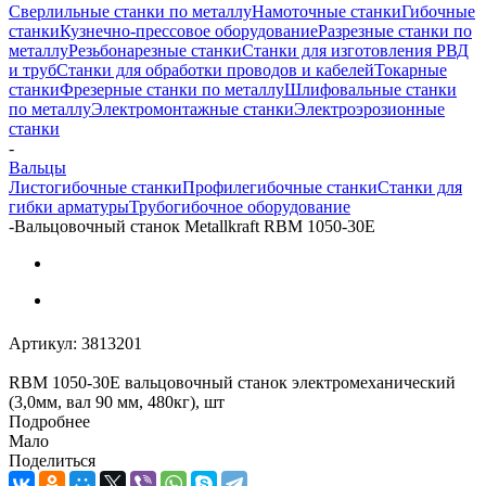
Сверлильные станки по металлу
Намоточные станки
Гибочные
станки
Кузнечно-прессовое оборудование
Разрезные станки по
металлу
Резьбонарезные станки
Станки для изготовления РВД
и труб
Станки для обработки проводов и кабелей
Токарные
станки
Фрезерные станки по металлу
Шлифовальные станки
по металлу
Электромонтажные станки
Электроэрозионные
станки
-
Вальцы
Листогибочные станки
Профилегибочные станки
Станки для
гибки арматуры
Трубогибочное оборудование
-
Вальцовочный станок Metallkraft RBМ 1050-30E
Артикул:
3813201
RBМ 1050-30E вальцовочный станок электромеханический
(3,0мм, вал 90 мм, 480кг), шт
Подробнее
Мало
Поделиться