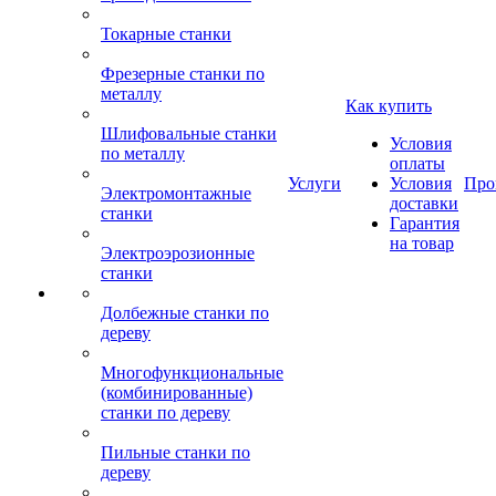
Токарные станки
Фрезерные станки по
металлу
Как купить
Шлифовальные станки
Условия
по металлу
оплаты
Услуги
Условия
Про
Электромонтажные
доставки
станки
Гарантия
на товар
Электроэрозионные
станки
Долбежные станки по
дереву
Многофункциональные
(комбинированные)
станки по дереву
Пильные станки по
дереву