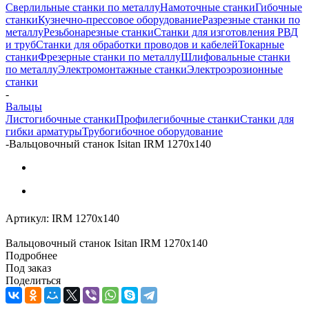
Сверлильные станки по металлу
Намоточные станки
Гибочные
станки
Кузнечно-прессовое оборудование
Разрезные станки по
металлу
Резьбонарезные станки
Станки для изготовления РВД
и труб
Станки для обработки проводов и кабелей
Токарные
станки
Фрезерные станки по металлу
Шлифовальные станки
по металлу
Электромонтажные станки
Электроэрозионные
станки
-
Вальцы
Листогибочные станки
Профилегибочные станки
Станки для
гибки арматуры
Трубогибочное оборудование
-
Вальцовочный станок Isitan IRM 1270х140
Артикул:
IRM 1270х140
Вальцовочный станок Isitan IRM 1270х140
Подробнее
Под заказ
Поделиться