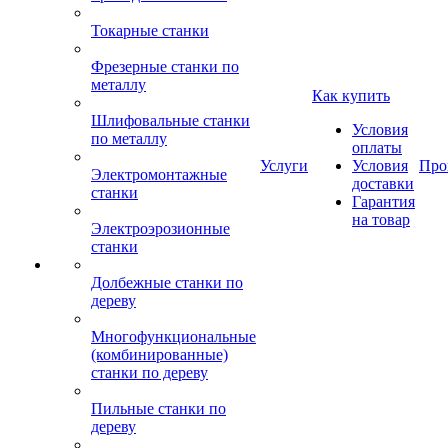
Токарные станки
Фрезерные станки по
металлу
Как купить
Шлифовальные станки
Условия
по металлу
оплаты
Услуги
Условия
Про
Электромонтажные
доставки
станки
Гарантия
на товар
Электроэрозионные
станки
Долбежные станки по
дереву
Многофункциональные
(комбинированные)
станки по дереву
Пильные станки по
дереву