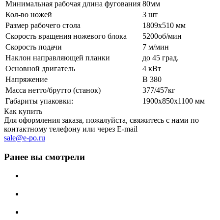
Минимальная рабочая длина фугования
80мм
Кол-во ножей
3 шт
Размер рабочего стола
1809х510 мм
Скорость вращения ножевого блока
5200об/мин
Скорость подачи
7 м/мин
Наклон направляющей планки
до 45 град.
Основной двигатель
4 кВт
Напряжение
В 380
Масса нетто/брутто (станок)
377/457кг
Габариты упаковки:
1900х850х1100 мм
Как купить
Для оформления заказа, пожалуйста, свяжитесь с нами по
контактному телефону или через E-mail
sale@e-po.ru
Ранее вы смотрели