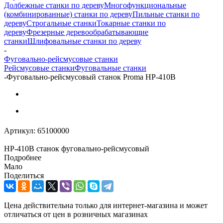
Долбежные станки по дереву
Многофункциональные
(комбинированные) станки по дереву
Пильные станки по
дереву
Строгальные станки
Токарные станки по
дереву
Фрезерные деревообрабатывающие
станки
Шлифовальные станки по дереву
-
Фуговально-рейсмусовые станки
Рейсмусовые станки
Фуговальные станки
-
Фуговально-рейсмусовый станок Proma HP-410B
Артикул:
65100000
HP-410B станок фуговально-рейсмусовый
Подробнее
Мало
Поделиться
Цена действительна только для интернет-магазина и может
отличаться от цен в розничных магазинах