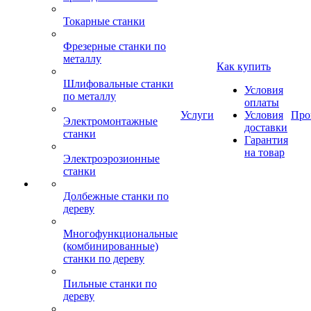
Токарные станки
Фрезерные станки по
металлу
Как купить
Шлифовальные станки
Условия
по металлу
оплаты
Услуги
Условия
Про
Электромонтажные
доставки
станки
Гарантия
на товар
Электроэрозионные
станки
Долбежные станки по
дереву
Многофункциональные
(комбинированные)
станки по дереву
Пильные станки по
дереву