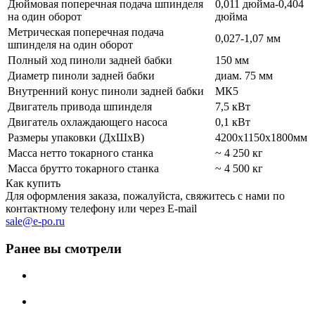
Дюймовая поперечная подача шпинделя
0,011 дюйма-0,404
на один оборот
дюйма
Метрическая поперечная подача
0,027-1,07 мм
шпинделя на один оборот
Полный ход пиноли задней бабки
150 мм
Диаметр пиноли задней бабки
диам. 75 мм
Внутренний конус пиноли задней бабки
MК5
Двигатель привода шпинделя
7,5 кВт
Двигатель охлаждающего насоса
0,1 кВт
Размеры упаковки (ДхШхВ)
4200х1150х1800мм
Масса нетто токарного станка
~ 4 250 кг
Масса брутто токарного станка
~ 4 500 кг
Как купить
Для оформления заказа, пожалуйста, свяжитесь с нами по
контактному телефону или через E-mail
sale@e-po.ru
Ранее вы смотрели