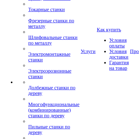
Токарные станки
Фрезерные станки по
металлу
Как купить
Шлифовальные станки
Условия
по металлу
оплаты
Услуги
Условия
Про
Электромонтажные
доставки
станки
Гарантия
на товар
Электроэрозионные
станки
Долбежные станки по
дереву
Многофункциональные
(комбинированные)
станки по дереву
Пильные станки по
дереву