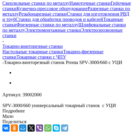
Сверлильные станки по металлу
Намоточные станки
Гибочные
станки
Кузнечно-прессовое оборудование
Разрезные станки по
металлу
Резьбонарезные станки
Станки для изготовления РВД
и труб
Станки для обработки проводов и кабелей
Токарные
станки
Фрезерные станки по металлу
Шлифовальные станки
по металлу
Электромонтажные станки
Электроэрозионные
станки
-
Токарно-винторезные станки
Настольные токарные станки
Токарно-фрезерные
станки
Токарные станки с ЧПУ
-
Токарно-винторезный станок Proma SPV-3000/660 с УЦИ
Артикул:
39002000
SPV-3000/660 универсальный токарный станок с УЦИ
Подробнее
Мало
Поделиться