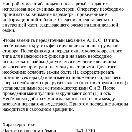
Настройку масштаба подачи и шага резьбы задают с
использованием сменных шестерен. Оператору необходимо
принимать во внимание параметры, приведенные в
информационной таблице. Сведения представлены на
внутренней части закрывающего элемента шпиндельной
бабки.
Чтобы заменить передаточный механизм A, B, C, D типа,
необходимо открутить фиксирующие их по центру валов
стопора. После фиксации передаточных колес корректного
типа для надежной их фиксации на валах необходимо
использовать шайбы. Допускается изменение величины
межосевого пространства между шестернями. Для этого
необходимо ослабить зажим болта (1), скорректировать
позицию сектора (2) или изменит положение оси, для чего
сперва необходимо прокрутить влево (против стрелки часов) с
установленными элементами-шестернями С и В. После
проведения манипуляций закручивают болт (1) и ось.
Необходимо добиться минимального расстояния между
зазорами передаточных деталей. При этом последние должны
находиться в свободном вращении.
Характеристики
Частота вращения, об/мин
140, 1710