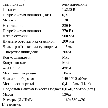
Тип привода
электрический
Питание
1х220 В
Потребляемая мощность, кВт
0,37
Масса, кг
130
Напряжение
230 В
Потребляемая мощность
370 Вт
Длина обточки
500 мм
Диаметр обточки над станиной
200 мм
Диаметр обточки над суппортом
115мм
Отверстие шпинделя
20мм
Конус шпинделя
Мк3
Конус пиноли
Мк2
Ход пиноли
45мм
Макс. высота резцов
10мм
Диапазон оборотов
140-1710 об/мин
Метрическая резьба
0,4 — 3мм (11ст.)
Продольная автоматическая подача
0,05-0,2 мм/об (4ст.)
Масса
130кг
Размеры (ДхШхВ)
1160х560х420
Как купить