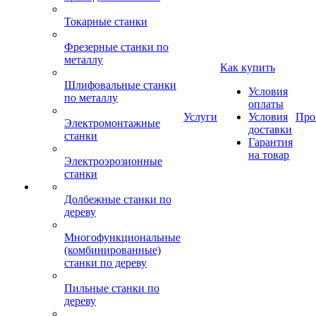
Токарные станки
Фрезерные станки по
металлу
Как купить
Шлифовальные станки
Условия
по металлу
оплаты
Услуги
Условия
Про
Электромонтажные
доставки
станки
Гарантия
на товар
Электроэрозионные
станки
Долбежные станки по
дереву
Многофункциональные
(комбинированные)
станки по дереву
Пильные станки по
дереву