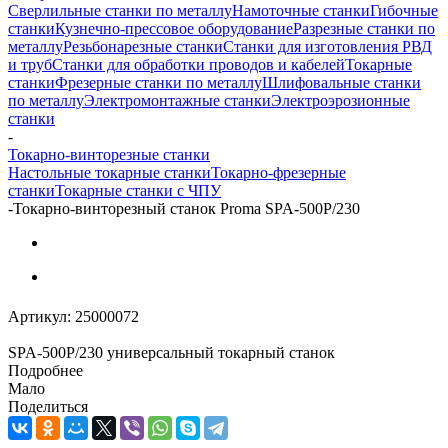
Сверлильные станки по металлу
Намоточные станки
Гибочные
станки
Кузнечно-прессовое оборудование
Разрезные станки по
металлу
Резьбонарезные станки
Станки для изготовления РВД
и труб
Станки для обработки проводов и кабелей
Токарные
станки
Фрезерные станки по металлу
Шлифовальные станки
по металлу
Электромонтажные станки
Электроэрозионные
станки
-
Токарно-винторезные станки
Настольные токарные станки
Токарно-фрезерные
станки
Токарные станки с ЧПУ
-
Токарно-винторезный станок Proma SPA-500P/230
Артикул:
25000072
SPA-500P/230 универсальный токарный станок
Подробнее
Мало
Поделиться