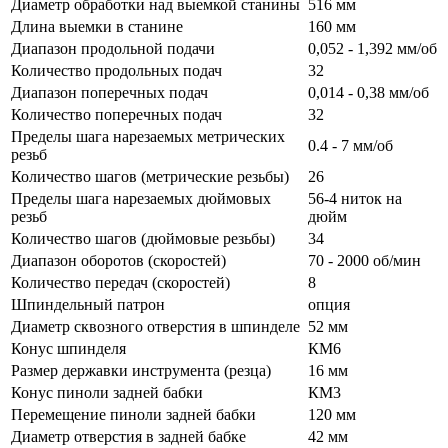
Диаметр обработки над выемкой станины
516 мм
Длина выемки в станине
160 мм
Диапазон продольной подачи
0,052 - 1,392 мм/об
Количество продольных подач
32
Диапазон поперечных подач
0,014 - 0,38 мм/об
Количество поперечных подач
32
Пределы шага нарезаемых метрических
0.4 - 7 мм/об
резьб
Количество шагов (метрические резьбы)
26
Пределы шага нарезаемых дюймовых
56-4 ниток на
резьб
дюйм
Количество шагов (дюймовые резьбы)
34
Диапазон оборотов (скоростей)
70 - 2000 об/мин
Количество передач (скоростей)
8
Шпиндельный патрон
опция
Диаметр сквозного отверстия в шпинделе
52 мм
Конус шпинделя
КМ6
Размер державки инструмента (резца)
16 мм
Конус пиноли задней бабки
КМ3
Перемещение пиноли задней бабки
120 мм
Диаметр отверстия в задней бабке
42 мм