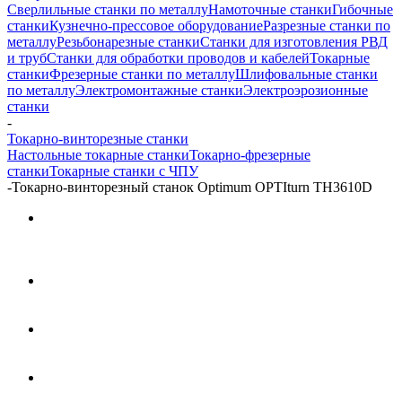
Сверлильные станки по металлу
Намоточные станки
Гибочные
станки
Кузнечно-прессовое оборудование
Разрезные станки по
металлу
Резьбонарезные станки
Станки для изготовления РВД
и труб
Станки для обработки проводов и кабелей
Токарные
станки
Фрезерные станки по металлу
Шлифовальные станки
по металлу
Электромонтажные станки
Электроэрозионные
станки
-
Токарно-винторезные станки
Настольные токарные станки
Токарно-фрезерные
станки
Токарные станки с ЧПУ
-
Токарно-винторезный станок Optimum OPTIturn TH3610D