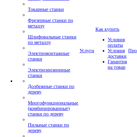
Токарные станки
Фрезерные станки по
металлу
Как купить
Шлифовальные станки
Условия
по металлу
оплаты
Услуги
Условия
Про
Электромонтажные
доставки
станки
Гарантия
на товар
Электроэрозионные
станки
Долбежные станки по
дереву
Многофункциональные
(комбинированные)
станки по дереву
Пильные станки по
дереву