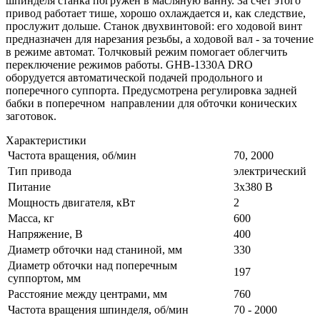
шпинделя станка погружен в масляную ванну. За счет этого
привод работает тише, хорошо охлаждается и, как следствие,
прослужит дольше. Станок двухвинтовой: его ходовой винт
предназначен для нарезания резьбы, а ходовой вал - за точение
в режиме автомат. Толчковый режим помогает облегчить
переключение режимов работы. GHB-1330A DRO
оборудуется автоматической подачей продольного и
поперечного суппорта. Предусмотрена регулировка задней
бабки в поперечном направлении для обточки конических
заготовок.
Характеристики
Частота вращения, об/мин
70, 2000
Тип привода
электрический
Питание
3х380 В
Мощность двигателя, кВт
2
Масса, кг
600
Напряжение, В
400
Диаметр обточки над станиной, мм
330
Диаметр обточки над поперечным
197
суппортом, мм
Расстояние между центрами, мм
760
Частота вращения шпинделя, об/мин
70 - 2000