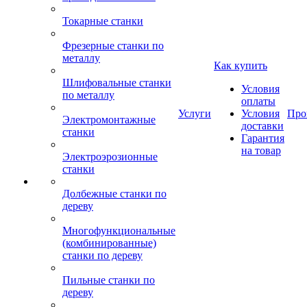
Токарные станки
Фрезерные станки по
металлу
Как купить
Шлифовальные станки
Условия
по металлу
оплаты
Услуги
Условия
Про
Электромонтажные
доставки
станки
Гарантия
на товар
Электроэрозионные
станки
Долбежные станки по
дереву
Многофункциональные
(комбинированные)
станки по дереву
Пильные станки по
дереву