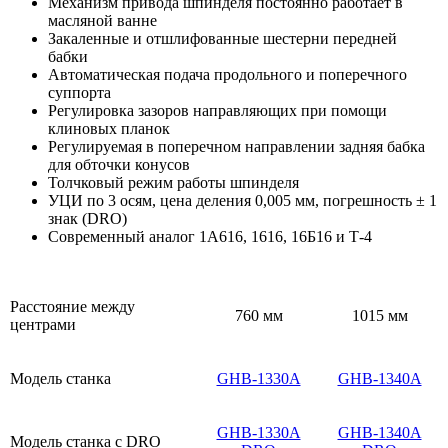
Механизм привода шпинделя постоянно работает в
масляной ванне
Закаленные и отшлифованные шестерни передней
бабки
Автоматическая подача продольного и поперечного
суппорта
Регулировка зазоров направляющих при помощи
клиновых планок
Регулируемая в поперечном направлении задняя бабка
для обточки конусов
Толчковый режим работы шпинделя
УЦИ по 3 осям, цена деления 0,005 мм, погрешность ± 1
знак (DRO)
Современный аналог 1А616, 1616, 16Б16 и Т-4
Расстояние между
760 мм
1015 мм
центрами
Модель станка
GHB-1330A
GHB-1340A
GHB-1330A
GHB-1340A
Модель станка с DRO