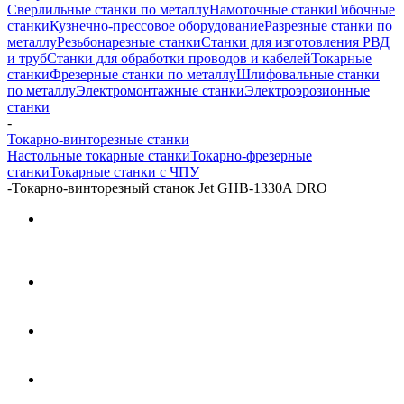
Сверлильные станки по металлу
Намоточные станки
Гибочные
станки
Кузнечно-прессовое оборудование
Разрезные станки по
металлу
Резьбонарезные станки
Станки для изготовления РВД
и труб
Станки для обработки проводов и кабелей
Токарные
станки
Фрезерные станки по металлу
Шлифовальные станки
по металлу
Электромонтажные станки
Электроэрозионные
станки
-
Токарно-винторезные станки
Настольные токарные станки
Токарно-фрезерные
станки
Токарные станки с ЧПУ
-
Токарно-винторезный станок Jet GHB-1330A DRO