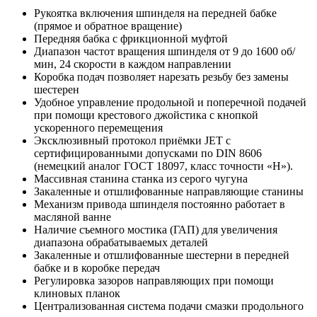
Рукоятка включения шпинделя на передней бабке
(прямое и обратное вращение)
Передняя бабка с фрикционной муфтой
Диапазон частот вращения шпинделя от 9 до 1600 об/
мин, 24 скорости в каждом направлении
Коробка подач позволяет нарезать резьбу без замены
шестерен
Удобное управление продольной и поперечной подачей
при помощи крестового джойстика с кнопкой
ускоренного перемещения
Эксклюзивный протокол приёмки JET с
сертифицированными допусками по DIN 8606
(немецкий аналог ГОСТ 18097, класс точности «Н»).
Массивная станина станка из серого чугуна
Закаленные и отшлифованные направляющие станины
Механизм привода шпинделя постоянно работает в
масляной ванне
Наличие съемного мостика (ГАП) для увеличения
диапазона обрабатываемых деталей
Закаленные и отшлифованные шестерни в передней
бабке и в коробке передач
Регулировка зазоров направляющих при помощи
клиновых планок
Централизованная система подачи смазки продольного