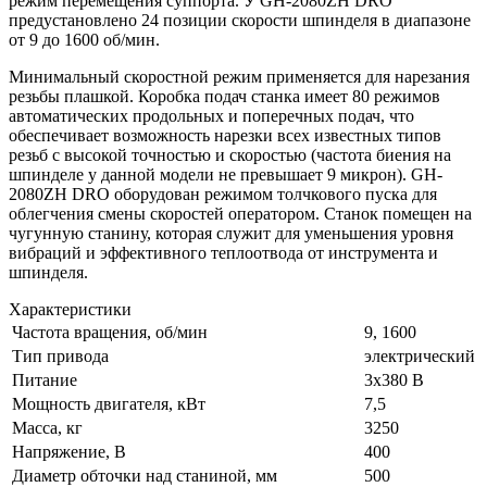
режим перемещения суппорта. У GH-2080ZH DRO
предустановлено 24 позиции скорости шпинделя в диапазоне
от 9 до 1600 об/мин.
Минимальный скоростной режим применяется для нарезания
резьбы плашкой. Коробка подач станка имеет 80 режимов
автоматических продольных и поперечных подач, что
обеспечивает возможность нарезки всех известных типов
резьб с высокой точностью и скоростью (частота биения на
шпинделе у данной модели не превышает 9 микрон). GH-
2080ZH DRO оборудован режимом толчкового пуска для
облегчения смены скоростей оператором. Станок помещен на
чугунную станину, которая служит для уменьшения уровня
вибраций и эффективного теплоотвода от инструмента и
шпинделя.
Характеристики
Частота вращения, об/мин
9, 1600
Тип привода
электрический
Питание
3х380 В
Мощность двигателя, кВт
7,5
Масса, кг
3250
Напряжение, В
400
Диаметр обточки над станиной, мм
500