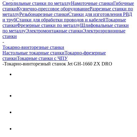
Сверлильные станки по металлу
Намоточные станки
Гибочные
станки
Кузнечно-прессовое оборудование
Разрезные станки по
металлу
Резьбонарезные станки
Станки для изготовления РВД
и труб
Станки для обработки проводов и кабелей
Токарные
станки
Фрезерные станки по металлу
Шлифовальные станки
по металлу
Электромонтажные станки
Электроэрозионные
станки
-
Токарно-винторезные станки
Настольные токарные станки
Токарно-фрезерные
станки
Токарные станки с ЧПУ
-
Токарно-винторезный станок Jet GH-1660 ZX DRO