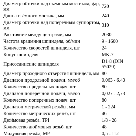
Диаметр обточки над съемным мостиком, gap,
720
мм
Длина съёмного мостика, мм
240
Диаметр обточки над поперечным суппортом,
310
мм
Расстояние между центрами, мм
2030
Частота вращения шпинделя, об/мин
9 - 1600
Количество скоростей шпинделя, шт
24
Конус шпинделя
МK-7
D1-8 (DIN
Присоединение шпинделя
55029)
Диаметр проходного отверстия шпинделя, мм
80
Диапазон продольной подачи, мм/об
0,063 - 6,43
Количество продольных подач, шт
80
Диапазон поперечной подачи, мм/об
0,027 - 2,73
Количество поперечных подач, шт
80
Диапазон метрической резьбы, мм
1 - 224
Количество метрических резьб, шт
46
Дюймовая резьба, TPI
1/8 - 28
Количество дюймовых резьб, шт
48
Модульная резьба, MP
0,5 - 112