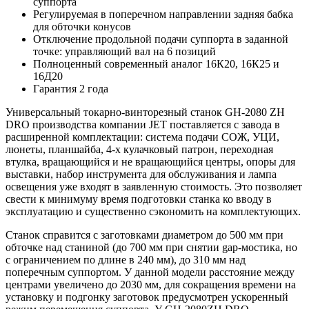
суппорта
Регулируемая в поперечном направлении задняя бабка
для обточки конусов
Отключение продольной подачи суппорта в заданной
точке: управляющий вал на 6 позиций
Полноценный современный аналог 16К20, 16К25 и
16Д20
Гарантия 2 года
Универсальный токарно-винторезный станок GH-2080 ZH
DRO производства компании JET поставляется с завода в
расширенной комплектации: система подачи СОЖ, УЦИ,
люнеты, планшайба, 4-х кулачковый патрон, переходная
втулка, вращающийся и не вращающийся центры, опоры для
выставки, набор инструмента для обслуживания и лампа
освещения уже входят в заявленную стоимость. Это позволяет
свести к минимуму время подготовки станка ко вводу в
эксплуатацию и существенно сэкономить на комплектующих.
Станок справится с заготовками диаметром до 500 мм при
обточке над станиной (до 700 мм при снятии gap-мостика, но
с ограничением по длине в 240 мм), до 310 мм над
поперечным суппортом. У данной модели расстояние между
центрами увеличено до 2030 мм, для сокращения времени на
установку и подгонку заготовок предусмотрен ускоренный