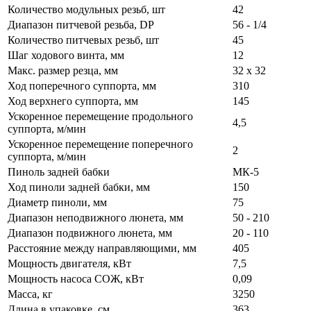
Количество модульных резьб, шт
42
Диапазон питчевой резьба, DP
56 - 1/4
Количество питчевых резьб, шт
45
Шаг ходового винта, мм
12
Макс. размер резца, мм
32 x 32
Ход поперечного суппорта, мм
310
Ход верхнего суппорта, мм
145
Ускоренное перемещение продольного
4,5
суппорта, м/мин
Ускоренное перемещение поперечного
2
суппорта, м/мин
Пиноль задней бабки
МК-5
Ход пиноли задней бабки, мм
150
Диаметр пиноли, мм
75
Диапазон неподвижного люнета, мм
50 - 210
Диапазон подвижного люнета, мм
20 - 110
Расстояние между направляющими, мм
405
Мощность двигателя, кВт
7,5
Мощность насоса СОЖ, кВт
0,09
Масса, кг
3250
Длина в упаковке, см
363