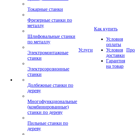
Токарные станки
Фрезерные станки по
металлу
Как купить
Шлифовальные станки
Условия
по металлу
оплаты
Услуги
Условия
Про
Электромонтажные
доставки
станки
Гарантия
на товар
Электроэрозионные
станки
Долбежные станки по
дереву
Многофункциональные
(комбинированные)
станки по дереву
Пильные станки по
дереву