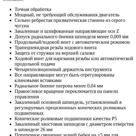
Точная обработка
Мощный, не требующий обслуживания двигатель
Сильно ребристая призматическая станина из серого
чугуна
Закаленные и шлифованные направляющие оси Z
Допуск радиального биения шпинделя менее 0,009 мм
Продольный/ходовой винт с автоматическим режимом
Трапециевидная резьба ходового винта
Защита от стружки на верхней салазке
Ходовой винт для нарезания резьбы или автоматической
продольной подачи
Четырехпозиционный держатель инструмента
Все направляющие могут быть отрегулированы
клиновыми вставками
Радиальное биение патрона менее 0,04 мм
Правое/левое вращение переключается на панели
управления
Закаленный основной шпиндель, установленный в
регулируемых прецизионных конических роликовых
подшипниках
Конические роликовые подшипники качества P5
Закаленный хвостовик шпинделя с диаметром отверстия
в шпинделе 26 мм
Поперечное смещение задней бабки на ±5 мм для