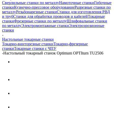
Сверлильные станки по металлу
Намоточные станки
Гибочные
станки
Кузнечно-прессовое оборудование
Разрезные станки по
металлу
Резьбонарезные станки
Станки для изготовления РВД
и труб
Станки для обработки проводов и кабелей
Токарные
станки
Фрезерные станки по металлу
Шлифовальные станки
по металлу
Электромонтажные станки
Электроэрозионные
станки
-
Настольные токарные станки
Токарно-винторезные станки
Токарно-фрезерные
станки
Токарные станки с ЧПУ
-
Настольный токарный станок Optimum OPTIturn TU2506