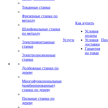
Токарные станки
Фрезерные станки по
металлу
Как купить
Шлифовальные станки
Условия
по металлу
оплаты
Услуги
Условия
Про
Электромонтажные
доставки
станки
Гарантия
на товар
Электроэрозионные
станки
Долбежные станки по
дереву
Многофункциональные
(комбинированные)
станки по дереву
Пильные станки по
дереву