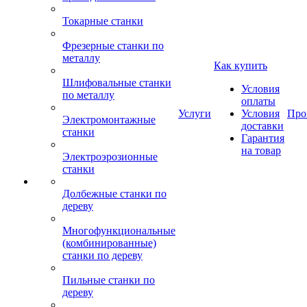
Токарные станки
Фрезерные станки по
металлу
Как купить
Шлифовальные станки
Условия
по металлу
оплаты
Услуги
Условия
Про
Электромонтажные
доставки
станки
Гарантия
на товар
Электроэрозионные
станки
Долбежные станки по
дереву
Многофункциональные
(комбинированные)
станки по дереву
Пильные станки по
дереву