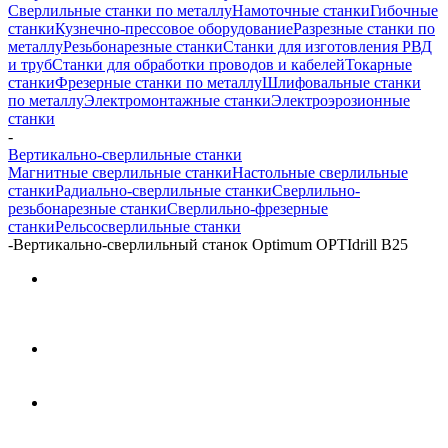
Сверлильные станки по металлу
Намоточные станки
Гибочные
станки
Кузнечно-прессовое оборудование
Разрезные станки по
металлу
Резьбонарезные станки
Станки для изготовления РВД
и труб
Станки для обработки проводов и кабелей
Токарные
станки
Фрезерные станки по металлу
Шлифовальные станки
по металлу
Электромонтажные станки
Электроэрозионные
станки
-
Вертикально-сверлильные станки
Магнитные сверлильные станки
Настольные сверлильные
станки
Радиально-сверлильные станки
Сверлильно-
резьбонарезные станки
Сверлильно-фрезерные
станки
Рельсосверлильные станки
-
Вертикально-сверлильный станок Optimum OPTIdrill B25