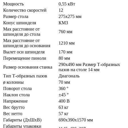
Мощность
0,55 кВт
Количество скоростей
12
Размер стола
275х275 мм
Конус шпинделя
КМ3
Max расстояние от
760 мм
шпинделя до стола
Max расстояние от
1210 мм
шпинделя до основания
Вылет оси шпинделя
170 мм
Перемещение пиноли
80 мм
290х490 мм Размер Т-образных
Размер основания станка
пазов на столе 14 мм
Тип Т-образных пазов
Диагональ
ø колонны
70 мм
Поворот стола
360 °
Наклон стола
±45 °
Напряжение
400 В
Вес брутто
63 кг
Вес нетто
57 кг
Габариты (ДхШхВ)
690х390х1570 мм
Габариты упаковки