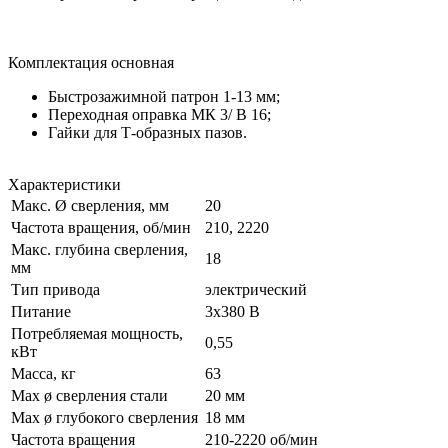
Комплектация основная
Быстрозажимной патрон 1-13 мм;
Переходная оправка МК 3/ B 16;
Гайки для Т-образных пазов.
Характеристики
Макс. Ø сверления, мм
20
Частота вращения, об/мин
210, 2220
Макс. глубина сверления,
18
мм
Тип привода
электрический
Питание
3х380 В
Потребляемая мощность,
0,55
кВт
Масса, кг
63
Max ø сверления стали
20 мм
Max ø глубокого сверления
18 мм
Частота вращения
210-2220 об/мин