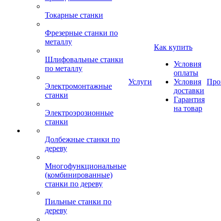
Токарные станки
Фрезерные станки по
металлу
Как купить
Шлифовальные станки
Условия
по металлу
оплаты
Услуги
Условия
Про
Электромонтажные
доставки
станки
Гарантия
на товар
Электроэрозионные
станки
Долбежные станки по
дереву
Многофункциональные
(комбинированные)
станки по дереву
Пильные станки по
дереву