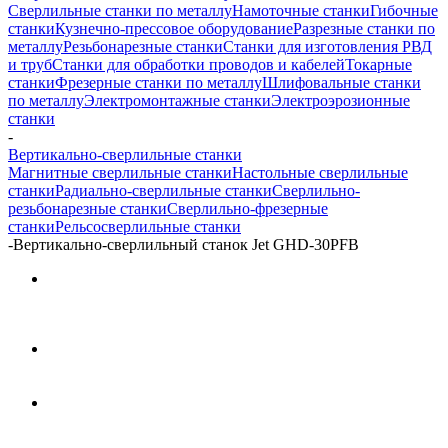
Сверлильные станки по металлу
Намоточные станки
Гибочные
станки
Кузнечно-прессовое оборудование
Разрезные станки по
металлу
Резьбонарезные станки
Станки для изготовления РВД
и труб
Станки для обработки проводов и кабелей
Токарные
станки
Фрезерные станки по металлу
Шлифовальные станки
по металлу
Электромонтажные станки
Электроэрозионные
станки
-
Вертикально-сверлильные станки
Магнитные сверлильные станки
Настольные сверлильные
станки
Радиально-сверлильные станки
Сверлильно-
резьбонарезные станки
Сверлильно-фрезерные
станки
Рельсосверлильные станки
-
Вертикально-сверлильный станок Jet GHD-30PFB