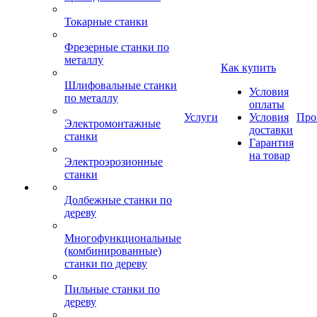
Токарные станки
Фрезерные станки по
металлу
Как купить
Шлифовальные станки
Условия
по металлу
оплаты
Услуги
Условия
Про
Электромонтажные
доставки
станки
Гарантия
на товар
Электроэрозионные
станки
Долбежные станки по
дереву
Многофункциональные
(комбинированные)
станки по дереву
Пильные станки по
дереву