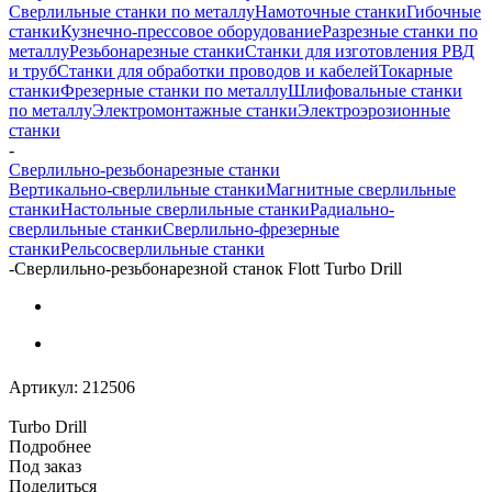
Сверлильные станки по металлу
Намоточные станки
Гибочные
станки
Кузнечно-прессовое оборудование
Разрезные станки по
металлу
Резьбонарезные станки
Станки для изготовления РВД
и труб
Станки для обработки проводов и кабелей
Токарные
станки
Фрезерные станки по металлу
Шлифовальные станки
по металлу
Электромонтажные станки
Электроэрозионные
станки
-
Сверлильно-резьбонарезные станки
Вертикально-сверлильные станки
Магнитные сверлильные
станки
Настольные сверлильные станки
Радиально-
сверлильные станки
Сверлильно-фрезерные
станки
Рельсосверлильные станки
-
Сверлильно-резьбонарезной станок Flott Turbo Drill
Артикул:
212506
Turbo Drill
Подробнее
Под заказ
Поделиться