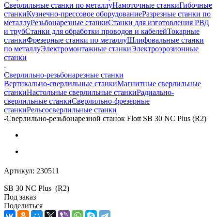
Сверлильные станки по металлу
Намоточные станки
Гибочные
станки
Кузнечно-прессовое оборудование
Разрезные станки по
металлу
Резьбонарезные станки
Станки для изготовления РВД
и труб
Станки для обработки проводов и кабелей
Токарные
станки
Фрезерные станки по металлу
Шлифовальные станки
по металлу
Электромонтажные станки
Электроэрозионные
станки
-
Сверлильно-резьбонарезные станки
Вертикально-сверлильные станки
Магнитные сверлильные
станки
Настольные сверлильные станки
Радиально-
сверлильные станки
Сверлильно-фрезерные
станки
Рельсосверлильные станки
-
Сверлильно-резьбонарезной станок Flott SB 30 NC Plus (R2)
Артикул:
230511
SB 30 NC Plus (R2)
Под заказ
Поделиться