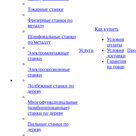
Токарные станки
Фрезерные станки по
металлу
Как купить
Шлифовальные станки
Условия
по металлу
оплаты
Услуги
Условия
Про
Электромонтажные
доставки
станки
Гарантия
на товар
Электроэрозионные
станки
Долбежные станки по
дереву
Многофункциональные
(комбинированные)
станки по дереву
Пильные станки по
дереву