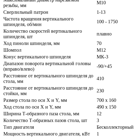
М10
резьбы, мм
Сверлильный патрон
1-13
Частота вращения вертикального
100 - 1750
шпинделя, об/мин
Количество скоростей вертикального
плавно
шпинделя, шт
Ход пиноли шпинделя, мм
70
Шомпол
М12
Конус вертикального шпинделя
МК-3
Диапазон поворота вертикальной головы
-90/+45
(вправо/влево)
Расстояние от вертикального шпинделя до
410
стола, мм
Расстояние от вертикального шпинделя до
230
стойки, мм
Размер стола по оси X и Y, мм
700 x 160
Ход стола по оси X и Y, мм
490 x 150
Ширина Т-образного паза стола, мм
12
Количество Т-образных пазов стола, шт
3
Тип двигателя
Бесколлекторный
Мощность вертикального двигателя, кВт
1