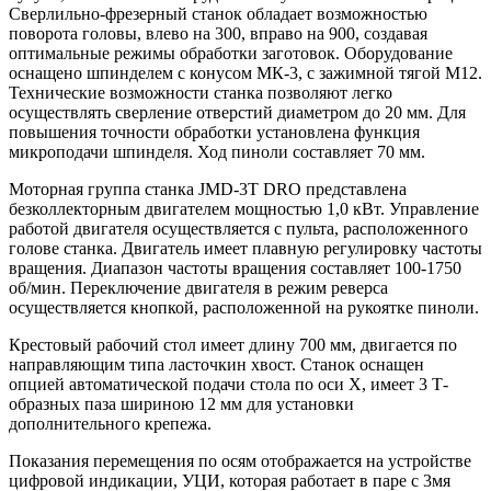
Сверлильно-фрезерный станок обладает возможностью
поворота головы, влево на 300, вправо на 900, создавая
оптимальные режимы обработки заготовок. Оборудование
оснащено шпинделем с конусом МК-3, с зажимной тягой М12.
Технические возможности станка позволяют легко
осуществлять сверление отверстий диаметром до 20 мм. Для
повышения точности обработки установлена функция
микроподачи шпинделя. Ход пиноли составляет 70 мм.
Моторная группа станка JMD-3T DRO представлена
безколлекторным двигателем мощностью 1,0 кВт. Управление
работой двигателя осуществляется с пульта, расположенного
голове станка. Двигатель имеет плавную регулировку частоты
вращения. Диапазон частоты вращения составляет 100-1750
об/мин. Переключение двигателя в режим реверса
осуществляется кнопкой, расположенной на рукоятке пиноли.
Крестовый рабочий стол имеет длину 700 мм, двигается по
направляющим типа ласточкин хвост. Станок оснащен
опцией автоматической подачи стола по оси X, имеет 3 Т-
образных паза шириною 12 мм для установки
дополнительного крепежа.
Показания перемещения по осям отображается на устройстве
цифровой индикации, УЦИ, которая работает в паре с 3мя