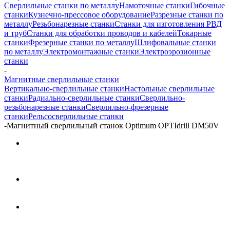
Сверлильные станки по металлу
Намоточные станки
Гибочные
станки
Кузнечно-прессовое оборудование
Разрезные станки по
металлу
Резьбонарезные станки
Станки для изготовления РВД
и труб
Станки для обработки проводов и кабелей
Токарные
станки
Фрезерные станки по металлу
Шлифовальные станки
по металлу
Электромонтажные станки
Электроэрозионные
станки
-
Магнитные сверлильные станки
Вертикально-сверлильные станки
Настольные сверлильные
станки
Радиально-сверлильные станки
Сверлильно-
резьбонарезные станки
Сверлильно-фрезерные
станки
Рельсосверлильные станки
-
Магнитный сверлильный станок Optimum OPTIdrill DM50V