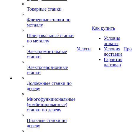
Токарные станки
Фрезерные станки по
металлу
Как купить
Шлифовальные станки
Условия
по металлу
оплаты
Услуги
Условия
Про
Электромонтажные
доставки
станки
Гарантия
на товар
Электроэрозионные
станки
Долбежные станки по
дереву
Многофункциональные
(комбинированные)
станки по дереву
Пильные станки по
дереву