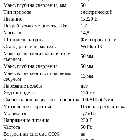
Макс. глубина сверления, мм
50
Тип привода
электрический
Питание
1х220 В
Потребляемая мощность, кВт
1,7
Масса, кг
14,8
Шпиндель патрона
Фиксированный
Стандартный держатель
Weldon 19
Макс. ⌀ сверления корончатым
50 мм
сверлом
Макс. глубина сверления
50 мм
Макс. ⌀ сверления спиральным
13 мм
сверлом
Нарезание резьбы
нет
Ход шпинделя
130 мм
Скорость под нагрузкой в оборотах
100-810 об/мин
Управление скоростью
Плавная регулировка
Мощность
1,7 кВт
Напряжение питания
230 В
Частота
50 Гц
Встроенная система СОЖ
да