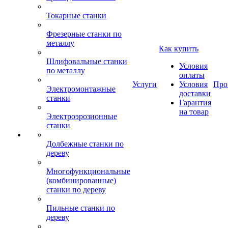
Токарные станки
Фрезерные станки по
металлу
Как купить
Шлифовальные станки
Условия
по металлу
оплаты
Услуги
Условия
Про
Электромонтажные
доставки
станки
Гарантия
на товар
Электроэрозионные
станки
Долбежные станки по
дереву
Многофункциональные
(комбинированные)
станки по дереву
Пильные станки по
дереву