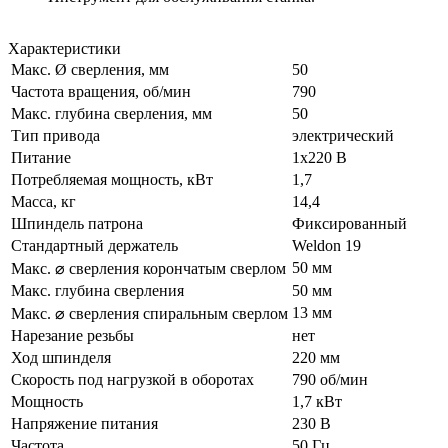
Характеристики
Макс. Ø сверления, мм
50
Частота вращения, об/мин
790
Макс. глубина сверления, мм
50
Тип привода
электрический
Питание
1х220 В
Потребляемая мощность, кВт
1,7
Масса, кг
14,4
Шпиндель патрона
Фиксированный
Стандартный держатель
Weldon 19
50 мм
Макс. ⌀ сверления корончатым сверлом
Макс. глубина сверления
50 мм
13 мм
Макс. ⌀ сверления спиральным сверлом
Нарезание резьбы
нет
Ход шпинделя
220 мм
Скорость под нагрузкой в оборотах
790 об/мин
Мощность
1,7 кВт
Напряжение питания
230 В
Частота
50 Гц