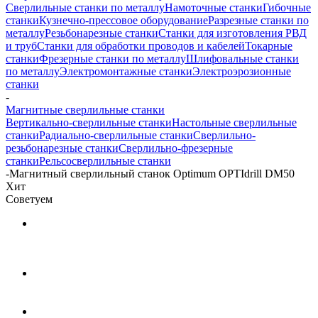
Сверлильные станки по металлу
Намоточные станки
Гибочные
станки
Кузнечно-прессовое оборудование
Разрезные станки по
металлу
Резьбонарезные станки
Станки для изготовления РВД
и труб
Станки для обработки проводов и кабелей
Токарные
станки
Фрезерные станки по металлу
Шлифовальные станки
по металлу
Электромонтажные станки
Электроэрозионные
станки
-
Магнитные сверлильные станки
Вертикально-сверлильные станки
Настольные сверлильные
станки
Радиально-сверлильные станки
Сверлильно-
резьбонарезные станки
Сверлильно-фрезерные
станки
Рельсосверлильные станки
-
Магнитный сверлильный станок Optimum OPTIdrill DM50
Хит
Советуем