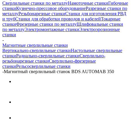
Сверлильные станки по металлу
Намоточные станки
Гибочные
станки
Кузнечно-прессовое оборудование
Разрезные станки по
металлу
Резьбонарезные станки
Станки для изготовления РВД
и труб
Станки для обработки проводов и кабелей
Токарные
станки
Фрезерные станки по металлу
Шлифовальные станки
по металлу
Электромонтажные станки
Электроэрозионные
станки
-
Магнитные сверлильные станки
Вертикально-сверлильные станки
Настольные сверлильные
станки
Радиально-сверлильные станки
Сверлильно-
резьбонарезные станки
Сверлильно-фрезерные
станки
Рельсосверлильные станки
-
Магнитный сверлильный станок BDS AUTOMAB 350