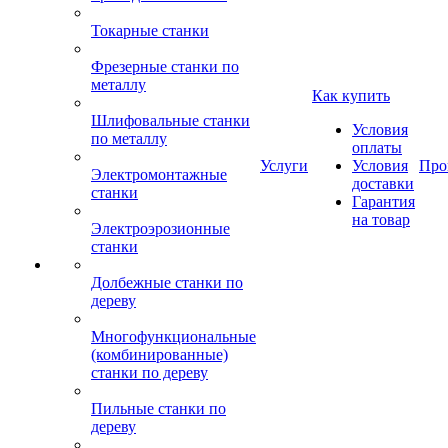
Токарные станки
Фрезерные станки по
металлу
Как купить
Шлифовальные станки
Условия
по металлу
оплаты
Услуги
Условия
Про
Электромонтажные
доставки
станки
Гарантия
на товар
Электроэрозионные
станки
Долбежные станки по
дереву
Многофункциональные
(комбинированные)
станки по дереву
Пильные станки по
дереву