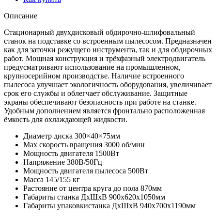
Описание
Стационарный двухдисковый обдирочно-шлифовальный
станок на подставке со встроенным пылесосом. Предназначен
как для заточки режущего инструмента, так и для обдирочных
работ. Мощная конструкция и трёхфазный электродвигатель
предусматривают использование на промышленном,
крупносерийном производстве. Наличие встроенного
пылесоса улучшает экологичность оборудования, увеличивает
срок его службы и облегчает обслуживание. Защитные
экраны обеспечивают безопасность при работе на станке.
Удобным дополнением является фронтально расположенная
ёмкость для охлаждающей жидкости.
Диаметр диска 300×40×75мм
Мах скорость вращения 3000 об/мин
Мощность двигателя 1500Вт
Напряжение 380В/50Гц
Мощность двигателя пылесоса 500Вт
Масса 145/155 кг
Растояние от центра круга до пола 870мм
Габариты станка ДхШхВ 900х620х1050мм
Габариты упаковкистанка ДхШхВ 940х700х1190мм