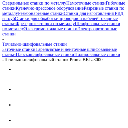
Сверлильные станки по металлу
Намоточные станки
Гибочные
станки
Кузнечно-прессовое оборудование
Разрезные станки по
металлу
Резьбонарезные станки
Станки для изготовления РВД
и труб
Станки для обработки проводов и кабелей
Токарные
станки
Фрезерные станки по металлу
Шлифовальные станки
по металлу
Электромонтажные станки
Электроэрозионные
станки
-
Точильно-шлифовальные станки
Заточные станки
Тарельчатые и ленточные шлифовальные
станки
Плоскошлифовальные станки
Полировальные станки
-
Точильно-шлифовальный станок Proma BKL-3000