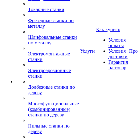
Токарные станки
Фрезерные станки по
металлу
Как купить
Шлифовальные станки
Условия
по металлу
оплаты
Услуги
Условия
Про
Электромонтажные
доставки
станки
Гарантия
на товар
Электроэрозионные
станки
Долбежные станки по
дереву
Многофункциональные
(комбинированные)
станки по дереву
Пильные станки по
дереву