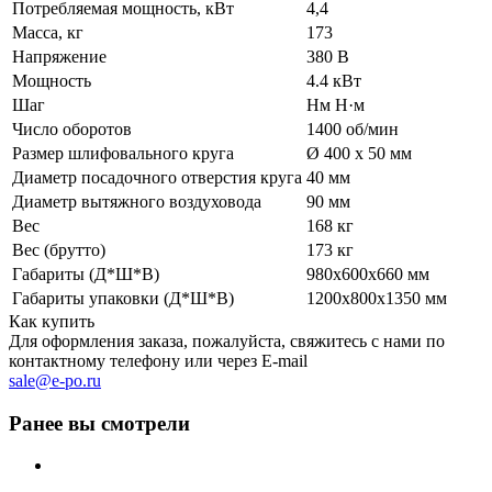
Потребляемая мощность, кВт
4,4
Масса, кг
173
Напряжение
380 В
Мощность
4.4 кВт
Шаг
Нм H·м
Число оборотов
1400 об/мин
Размер шлифовального круга
Ø 400 x 50 мм
Диаметр посадочного отверстия круга
40 мм
Диаметр вытяжного воздуховода
90 мм
Вес
168 кг
Вес (брутто)
173 кг
Габариты (Д*Ш*В)
980x600x660 мм
Габариты упаковки (Д*Ш*В)
1200х800х1350 мм
Как купить
Для оформления заказа, пожалуйста, свяжитесь с нами по
контактному телефону или через E-mail
sale@e-po.ru
Ранее вы смотрели