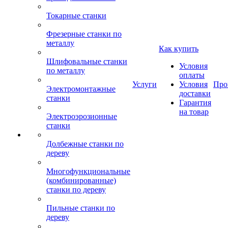
Токарные станки
Фрезерные станки по
металлу
Как купить
Шлифовальные станки
Условия
по металлу
оплаты
Услуги
Условия
Про
Электромонтажные
доставки
станки
Гарантия
на товар
Электроэрозионные
станки
Долбежные станки по
дереву
Многофункциональные
(комбинированные)
станки по дереву
Пильные станки по
дереву