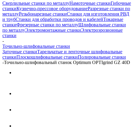
Сверлильные станки по металлу
Намоточные станки
Гибочные
станки
Кузнечно-прессовое оборудование
Разрезные станки по
металлу
Резьбонарезные станки
Станки для изготовления РВД
и труб
Станки для обработки проводов и кабелей
Токарные
станки
Фрезерные станки по металлу
Шлифовальные станки
по металлу
Электромонтажные станки
Электроэрозионные
станки
-
Точильно-шлифовальные станки
Заточные станки
Тарельчатые и ленточные шлифовальные
станки
Плоскошлифовальные станки
Полировальные станки
-
Точильно-шлифовальный станок Optimum OPTIgrind GZ 40D