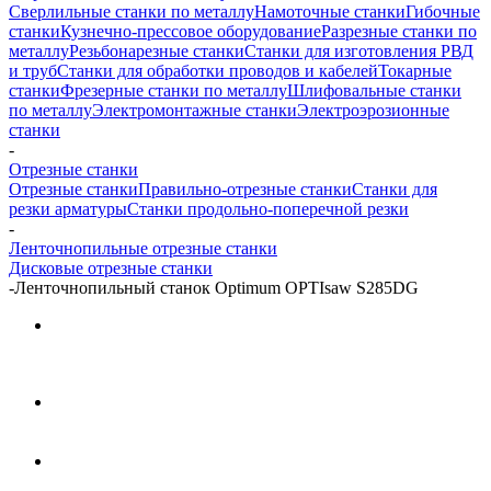
Сверлильные станки по металлу
Намоточные станки
Гибочные
станки
Кузнечно-прессовое оборудование
Разрезные станки по
металлу
Резьбонарезные станки
Станки для изготовления РВД
и труб
Станки для обработки проводов и кабелей
Токарные
станки
Фрезерные станки по металлу
Шлифовальные станки
по металлу
Электромонтажные станки
Электроэрозионные
станки
-
Отрезные станки
Отрезные станки
Правильно-отрезные станки
Станки для
резки арматуры
Станки продольно-поперечной резки
-
Ленточнопильные отрезные станки
Дисковые отрезные станки
-
Ленточнопильный станок Optimum OPTIsaw S285DG