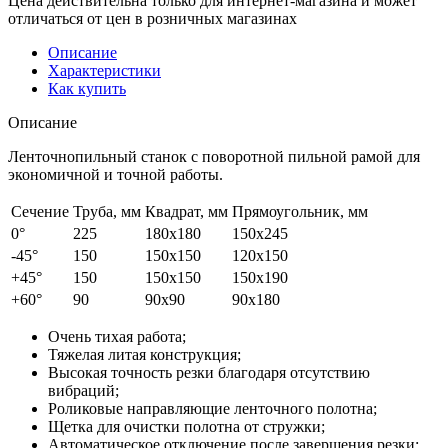
Цена действительна только для интернет-магазина и может
отличаться от цен в розничных магазинах
Описание
Характеристики
Как купить
Описание
Ленточнопильный станок с поворотной пильной рамой для
экономичной и точной работы.
Сечение
Труба, мм
Квадрат, мм
Прямоугольник, мм
0°
225
180х180
150х245
-45°
150
150х150
120х150
+45°
150
150х150
150х190
+60°
90
90х90
90х180
Очень тихая работа;
Тяжелая литая конструкция;
Высокая точность резки благодаря отсутствию
вибраций;
Роликовые направляющие ленточного полотна;
Щетка для очистки полотна от стружки;
Автоматическое отключение после завершения резки;