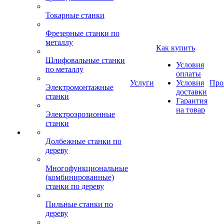
Токарные станки
Фрезерные станки по
металлу
Как купить
Шлифовальные станки
Условия
по металлу
оплаты
Услуги
Условия
Про
Электромонтажные
доставки
станки
Гарантия
на товар
Электроэрозионные
станки
Долбежные станки по
дереву
Многофункциональные
(комбинированные)
станки по дереву
Пильные станки по
дереву