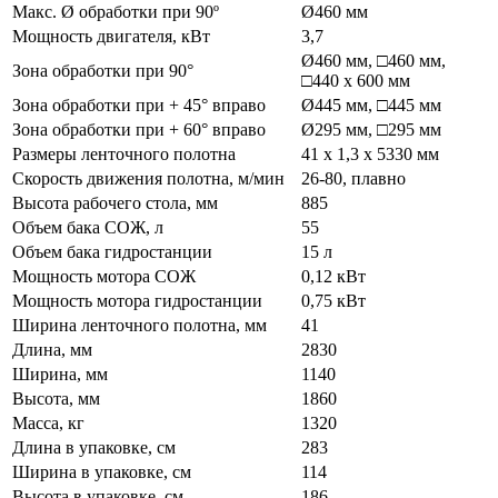
Макс. Ø обработки при 90º
Ø460 мм
Мощность двигателя, кВт
3,7
Ø460 мм, □460 мм,
Зона обработки при 90°
□440 х 600 мм
Зона обработки при + 45° вправо
Ø445 мм, □445 мм
Зона обработки при + 60° вправо
Ø295 мм, □295 мм
Размеры ленточного полотна
41 х 1,3 х 5330 мм
Скорость движения полотна, м/мин
26-80, плавно
Высота рабочего стола, мм
885
Объем бака СОЖ, л
55
Объем бака гидростанции
15 л
Мощность мотора СОЖ
0,12 кВт
Мощность мотора гидростанции
0,75 кВт
Ширина ленточного полотна, мм
41
Длина, мм
2830
Ширина, мм
1140
Высота, мм
1860
Масса, кг
1320
Длина в упаковке, см
283
Ширина в упаковке, см
114
Высота в упаковке, см
186