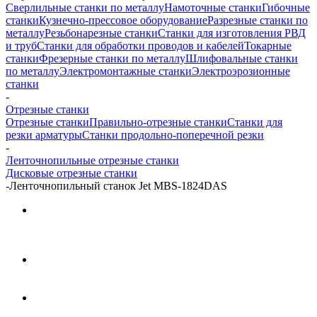
Сверлильные станки по металлу
Намоточные станки
Гибочные
станки
Кузнечно-прессовое оборудование
Разрезные станки по
металлу
Резьбонарезные станки
Станки для изготовления РВД
и труб
Станки для обработки проводов и кабелей
Токарные
станки
Фрезерные станки по металлу
Шлифовальные станки
по металлу
Электромонтажные станки
Электроэрозионные
станки
-
Отрезные станки
Отрезные станки
Правильно-отрезные станки
Станки для
резки арматуры
Станки продольно-поперечной резки
-
Ленточнопильные отрезные станки
Дисковые отрезные станки
-
Ленточнопильный станок Jet MBS-1824DAS