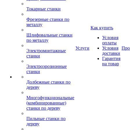
Токарные станки
Фрезерные станки по
металлу
Как купить
Шлифовальные станки
Условия
по металлу
оплаты
Услуги
Условия
Про
Электромонтажные
доставки
станки
Гарантия
на товар
Электроэрозионные
станки
Долбежные станки по
дереву
Многофункциональные
(комбинированные)
станки по дереву
Пильные станки по
дереву