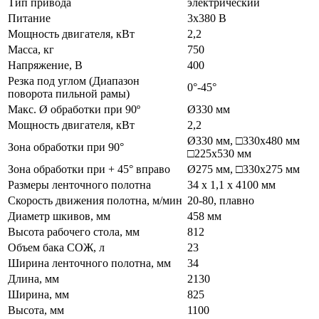
Тип привода
электрический
Питание
3х380 В
Мощность двигателя, кВт
2,2
Масса, кг
750
Напряжение, В
400
Резка под углом (Диапазон
0°-45°
поворота пильной рамы)
Макс. Ø обработки при 90º
Ø330 мм
Мощность двигателя, кВт
2,2
Ø330 мм, □330х480 мм
Зона обработки при 90°
□225х530 мм
Зона обработки при + 45° вправо
Ø275 мм, □330х275 мм
Размеры ленточного полотна
34 х 1,1 х 4100 мм
Скорость движения полотна, м/мин
20-80, плавно
Диаметр шкивов, мм
458 мм
Высота рабочего стола, мм
812
Объем бака СОЖ, л
23
Ширина ленточного полотна, мм
34
Длина, мм
2130
Ширина, мм
825
Высота, мм
1100