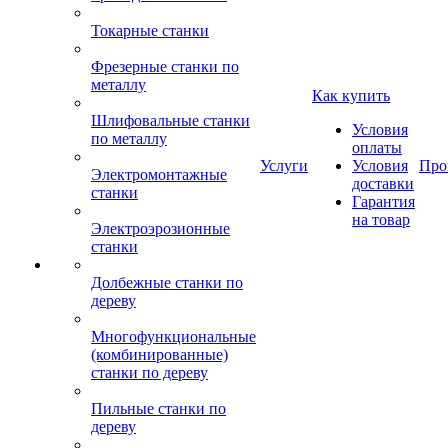
Токарные станки
Фрезерные станки по
металлу
Как купить
Шлифовальные станки
Условия
по металлу
оплаты
Услуги
Условия
Про
Электромонтажные
доставки
станки
Гарантия
на товар
Электроэрозионные
станки
Долбежные станки по
дереву
Многофункциональные
(комбинированные)
станки по дереву
Пильные станки по
дереву