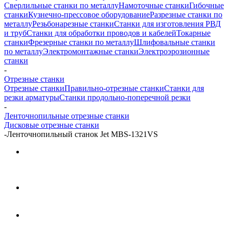
Сверлильные станки по металлу
Намоточные станки
Гибочные
станки
Кузнечно-прессовое оборудование
Разрезные станки по
металлу
Резьбонарезные станки
Станки для изготовления РВД
и труб
Станки для обработки проводов и кабелей
Токарные
станки
Фрезерные станки по металлу
Шлифовальные станки
по металлу
Электромонтажные станки
Электроэрозионные
станки
-
Отрезные станки
Отрезные станки
Правильно-отрезные станки
Станки для
резки арматуры
Станки продольно-поперечной резки
-
Ленточнопильные отрезные станки
Дисковые отрезные станки
-
Ленточнопильный станок Jet MBS-1321VS