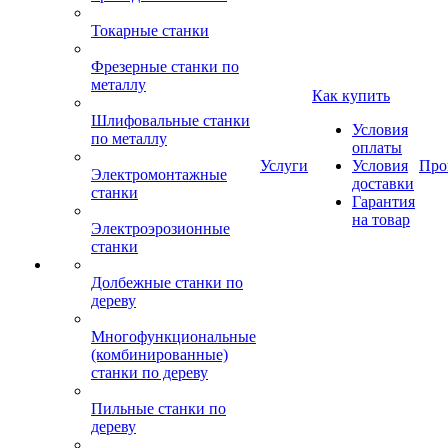
Токарные станки
Фрезерные станки по
металлу
Как купить
Шлифовальные станки
Условия
по металлу
оплаты
Услуги
Условия
Про
Электромонтажные
доставки
станки
Гарантия
на товар
Электроэрозионные
станки
Долбежные станки по
дереву
Многофункциональные
(комбинированные)
станки по дереву
Пильные станки по
дереву