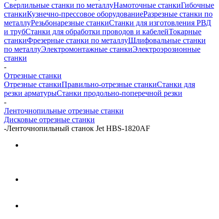
Сверлильные станки по металлу
Намоточные станки
Гибочные
станки
Кузнечно-прессовое оборудование
Разрезные станки по
металлу
Резьбонарезные станки
Станки для изготовления РВД
и труб
Станки для обработки проводов и кабелей
Токарные
станки
Фрезерные станки по металлу
Шлифовальные станки
по металлу
Электромонтажные станки
Электроэрозионные
станки
-
Отрезные станки
Отрезные станки
Правильно-отрезные станки
Станки для
резки арматуры
Станки продольно-поперечной резки
-
Ленточнопильные отрезные станки
Дисковые отрезные станки
-
Ленточнопильный станок Jet HBS-1820AF