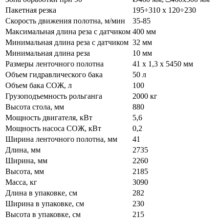
Пакетная резка
195÷310 x 120÷230
Скорость движения полотна, м/мин
35-85
Максимальная длина реза с датчиком
400 мм
Минимальная длина реза с датчиком
32 мм
Минимальная длина реза
10 мм
Размеры ленточного полотна
41 х 1,3 х 5450 мм
Объем гидравлического бака
50 л
Объем бака СОЖ, л
100
Грузоподъемность рольганга
2000 кг
Высота стола, мм
880
Мощность двигателя, кВт
5,6
Мощность насоса СОЖ, кВт
0,2
Ширина ленточного полотна, мм
41
Длина, мм
2735
Ширина, мм
2260
Высота, мм
2185
Масса, кг
3090
Длина в упаковке, см
282
Ширина в упаковке, см
230
Высота в упаковке, см
215