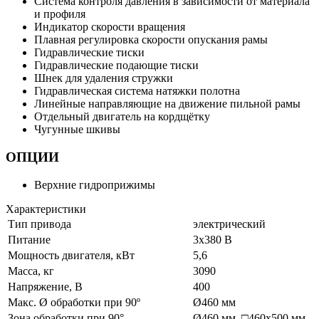
Система контроля давления в зависимости от материала
и профиля
Индикатор скорости вращения
Плавная регулировка скорости опускания рамы
Гидравлические тиски
Гидравлические подающие тиски
Шнек для удаления стружки
Гидравлическая система натяжки полотна
Линейные направляющие на движение пильной рамы
Отдельный двигатель на кордщётку
Чугунные шкивы
ОПЦИИ
Верхние гидроприжимы
Характеристики
Тип привода
электрический
Питание
3х380 В
Мощность двигателя, кВт
5,6
Масса, кг
3090
Напряжение, В
400
Макс. Ø обработки при 90º
Ø460 мм
Зона обработки при 90°
Ø460 мм, □460x500 мм