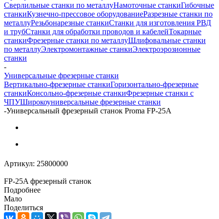
Сверлильные станки по металлу
Намоточные станки
Гибочные
станки
Кузнечно-прессовое оборудование
Разрезные станки по
металлу
Резьбонарезные станки
Станки для изготовления РВД
и труб
Станки для обработки проводов и кабелей
Токарные
станки
Фрезерные станки по металлу
Шлифовальные станки
по металлу
Электромонтажные станки
Электроэрозионные
станки
-
Универсальные фрезерные станки
Вертикально-фрезерные станки
Горизонтально-фрезерные
станки
Консольно-фрезерные станки
Фрезерные станки с
ЧПУ
Широкоуниверсальные фрезерные станки
-
Универсальный фрезерный станок Proma FP-25A
Артикул:
25800000
FP-25A фрезерный станок
Подробнее
Мало
Поделиться