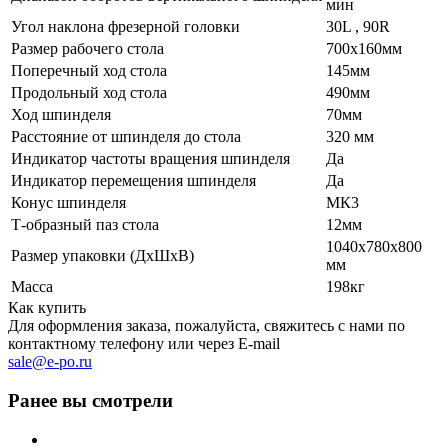
мин
Угол наклона фрезерной головки
30L , 90R
Размер рабочего стола
700х160мм
Поперечный ход стола
145мм
Продольный ход стола
490мм
Ход шпинделя
70мм
Расстояние от шпинделя до стола
320 мм
Индикатор частоты вращения шпинделя
Да
Индикатор перемещения шпинделя
Да
Конус шпинделя
МК3
Т-образный паз стола
12мм
1040х780х800
Размер упаковки (ДхШхВ)
мм
Масса
198кг
Как купить
Для оформления заказа, пожалуйста, свяжитесь с нами по
контактному телефону или через E-mail
sale@e-po.ru
Ранее вы смотрели