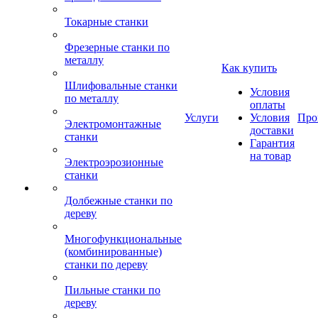
Токарные станки
Фрезерные станки по
металлу
Как купить
Шлифовальные станки
Условия
по металлу
оплаты
Услуги
Условия
Про
Электромонтажные
доставки
станки
Гарантия
на товар
Электроэрозионные
станки
Долбежные станки по
дереву
Многофункциональные
(комбинированные)
станки по дереву
Пильные станки по
дереву