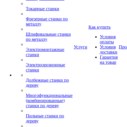
Токарные станки
Фрезерные станки по
металлу
Как купить
Шлифовальные станки
Условия
по металлу
оплаты
Услуги
Условия
Про
Электромонтажные
доставки
станки
Гарантия
на товар
Электроэрозионные
станки
Долбежные станки по
дереву
Многофункциональные
(комбинированные)
станки по дереву
Пильные станки по
дереву