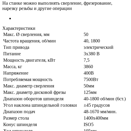
На станке можно выполнять сверление, фрезерование,
нарезку резьбы и другие операции
Характеристики
Макс. Ø сверления, мм
50
Частота вращения, об/мин
40, 1800
Тип привода
электрический
Питание
3х380 В
Мощность двигателя, кВт
7,5
Масса, кг
3860
Напряжение
400В
Потребляемая мощность
7500Вт
Макс. диаметр сверления
50мм
Макс. диаметр дисковой фрезы
125мм
Диапазон оборотов шпинделя
40-1800 об/мин (6ст.)
Угол наклона шпиндельной головки
±45 градусов
Диапазон подач
48-1670 мм/мин.
Размер стола
1400х400мм
Конус шпинделя
ISO5
Ход шпинделя
105мм