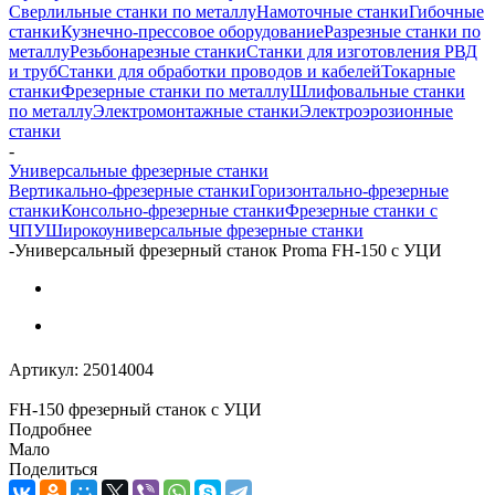
Сверлильные станки по металлу
Намоточные станки
Гибочные
станки
Кузнечно-прессовое оборудование
Разрезные станки по
металлу
Резьбонарезные станки
Станки для изготовления РВД
и труб
Станки для обработки проводов и кабелей
Токарные
станки
Фрезерные станки по металлу
Шлифовальные станки
по металлу
Электромонтажные станки
Электроэрозионные
станки
-
Универсальные фрезерные станки
Вертикально-фрезерные станки
Горизонтально-фрезерные
станки
Консольно-фрезерные станки
Фрезерные станки с
ЧПУ
Широкоуниверсальные фрезерные станки
-
Универсальный фрезерный станок Proma FH-150 с УЦИ
Артикул:
25014004
FH-150 фрезерный станок с УЦИ
Подробнее
Мало
Поделиться