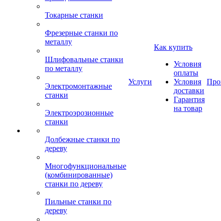
Токарные станки
Фрезерные станки по
металлу
Как купить
Шлифовальные станки
Условия
по металлу
оплаты
Услуги
Условия
Про
Электромонтажные
доставки
станки
Гарантия
на товар
Электроэрозионные
станки
Долбежные станки по
дереву
Многофункциональные
(комбинированные)
станки по дереву
Пильные станки по
дереву