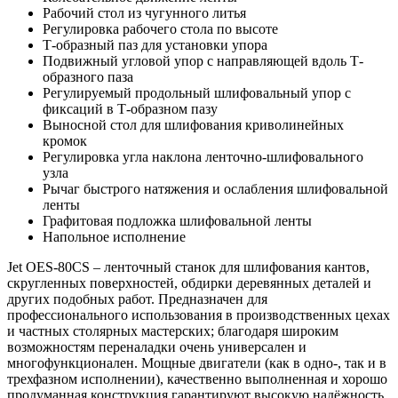
Рабочий стол из чугунного литья
Регулировка рабочего стола по высоте
Т-образный паз для установки упора
Подвижный угловой упор с направляющей вдоль Т-
образного паза
Регулируемый продольный шлифовальный упор с
фиксаций в Т-образном пазу
Выносной стол для шлифования криволинейных
кромок
Регулировка угла наклона ленточно-шлифовального
узла
Рычаг быстрого натяжения и ослабления шлифовальной
ленты
Графитовая подложка шлифовальной ленты
Напольное исполнение
Jet OES-80CS – ленточный станок для шлифования кантов,
скругленных поверхностей, обдирки деревянных деталей и
других подобных работ. Предназначен для
профессионального использования в производственных цехах
и частных столярных мастерских; благодаря широким
возможностям переналадки очень универсален и
многофункционален. Мощные двигатели (как в одно-, так и в
трехфазном исполнении), качественно выполненная и хорошо
продуманная конструкция гарантируют высокую надёжность