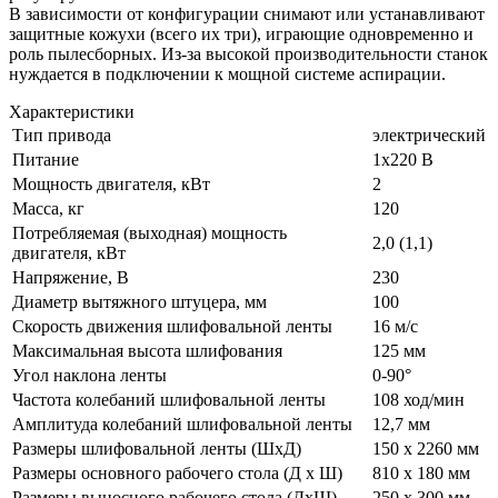
В зависимости от конфигурации снимают или устанавливают
защитные кожухи (всего их три), играющие одновременно и
роль пылесборных. Из-за высокой производительности станок
нуждается в подключении к мощной системе аспирации.
Характеристики
Тип привода
электрический
Питание
1х220 В
Мощность двигателя, кВт
2
Масса, кг
120
Потребляемая (выходная) мощность
2,0 (1,1)
двигателя, кВт
Напряжение, В
230
Диаметр вытяжного штуцера, мм
100
Скорость движения шлифовальной ленты
16 м/с
Максимальная высота шлифования
125 мм
Угол наклона ленты
0-90°
Частота колебаний шлифовальной ленты
108 ход/мин
Амплитуда колебаний шлифовальной ленты
12,7 мм
Размеры шлифовальной ленты (ШxД)
150 x 2260 мм
Размеры основного рабочего стола (Д x Ш)
810 x 180 мм
Размеры выносного рабочего стола (ДхШ)
250 x 300 мм