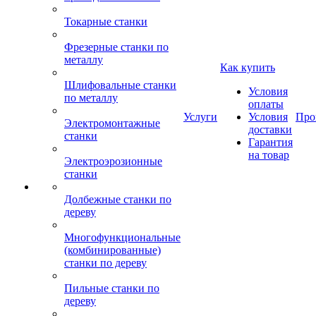
Токарные станки
Фрезерные станки по
металлу
Как купить
Шлифовальные станки
Условия
по металлу
оплаты
Услуги
Условия
Про
Электромонтажные
доставки
станки
Гарантия
на товар
Электроэрозионные
станки
Долбежные станки по
дереву
Многофункциональные
(комбинированные)
станки по дереву
Пильные станки по
дереву