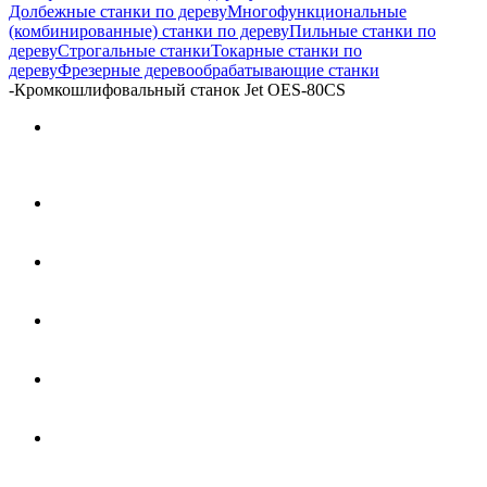
Долбежные станки по дереву
Многофункциональные
(комбинированные) станки по дереву
Пильные станки по
дереву
Строгальные станки
Токарные станки по
дереву
Фрезерные деревообрабатывающие станки
-
Кромкошлифовальный станок Jet OES-80CS