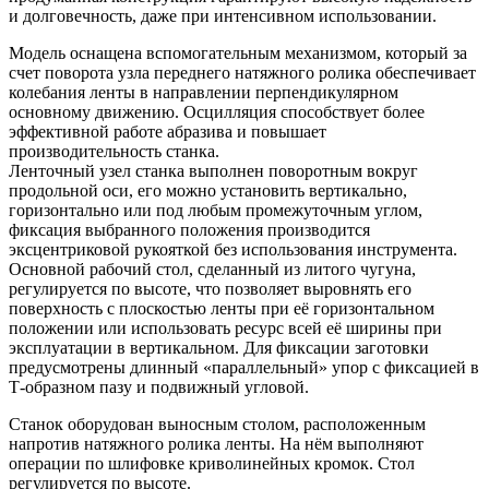
и долговечность, даже при интенсивном использовании.
Модель оснащена вспомогательным механизмом, который за
счет поворота узла переднего натяжного ролика обеспечивает
колебания ленты в направлении перпендикулярном
основному движению. Осцилляция способствует более
эффективной работе абразива и повышает
производительность станка.
Ленточный узел станка выполнен поворотным вокруг
продольной оси, его можно установить вертикально,
горизонтально или под любым промежуточным углом,
фиксация выбранного положения производится
эксцентриковой рукояткой без использования инструмента.
Основной рабочий стол, сделанный из литого чугуна,
регулируется по высоте, что позволяет выровнять его
поверхность с плоскостью ленты при её горизонтальном
положении или использовать ресурс всей её ширины при
эксплуатации в вертикальном. Для фиксации заготовки
предусмотрены длинный «параллельный» упор с фиксацией в
Т-образном пазу и подвижный угловой.
Станок оборудован выносным столом, расположенным
напротив натяжного ролика ленты. На нём выполняют
операции по шлифовке криволинейных кромок. Стол
регулируется по высоте.