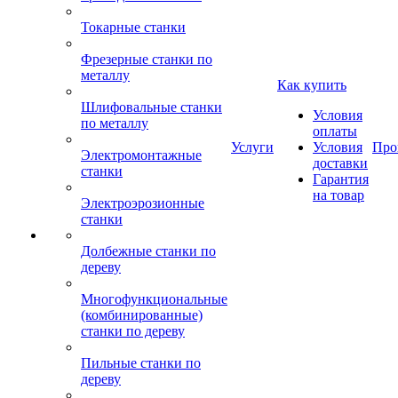
Токарные станки
Фрезерные станки по
металлу
Как купить
Шлифовальные станки
Условия
по металлу
оплаты
Услуги
Условия
Про
Электромонтажные
доставки
станки
Гарантия
на товар
Электроэрозионные
станки
Долбежные станки по
дереву
Многофункциональные
(комбинированные)
станки по дереву
Пильные станки по
дереву